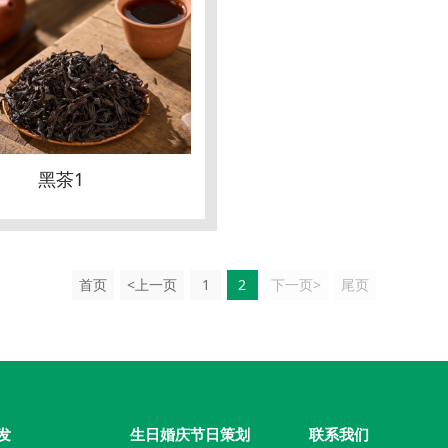
黑茶1
首页
<上一页
1
2
下一页>
尾页
发
生日婚庆节日策划
联系我们