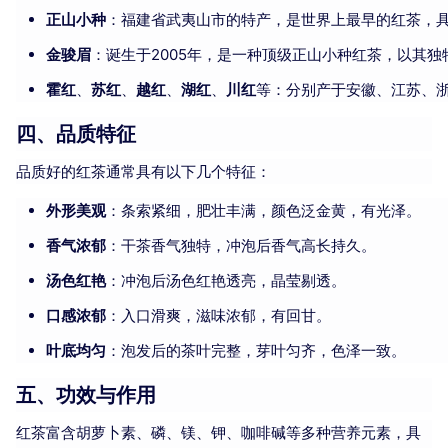
正山小种
：福建省武夷山市的特产，是世界上最早的红茶，
金骏眉
：诞生于2005年，是一种顶级正山小种红茶，以其
霍红
、
苏红
、
越红
、
湖红
、
川红
等：分别产于安徽、江苏、
四、品质特征
品质好的红茶通常具有以下几个特征：
外形美观
：条索紧细，肥壮丰满，颜色泛金黄，有光泽。
香气浓郁
：干茶香气独特，冲泡后香气高长持久。
汤色红艳
：冲泡后汤色红艳透亮，晶莹剔透。
口感浓郁
：入口滑爽，滋味浓郁，有回甘。
叶底均匀
：泡发后的茶叶完整，芽叶匀齐，色泽一致。
五、功效与作用
红茶富含胡萝卜素、磷、镁、钾、咖啡碱等多种营养元素，具