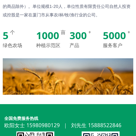
的商品除外）。单位规模1-20人，单位性质有限责任公司自然人投资
或控股是一家在厦门市从事农/林/牧/渔行业的公司。
5
1000
300
5000
个
亩
+
+
绿色农场
种植示范区
产品
服务客户
全国免费服务热线
欧阳女士 15980980129 ｜ 刘先生 15888522846