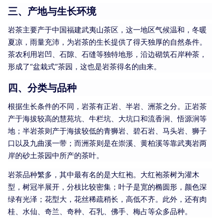
三、产地与生长环境
岩茶主要产于中国福建武夷山茶区，这一地区气候温和，冬暖
夏凉，雨量充沛，为岩茶的生长提供了得天独厚的自然条件。
茶农利用岩凹、石隙、石缝等独特地形，沿边砌筑石岸种茶，
形成了“盆栽式”茶园，这也是岩茶得名的由来。
四、分类与品种
根据生长条件的不同，岩茶有正岩、半岩、洲茶之分。正岩茶
产于海拔较高的慧苑坑、牛栏坑、大坑口和流香涧、悟源涧等
地；半岩茶则产于海拔较低的青狮岩、碧石岩、马头岩、狮子
口以及九曲溪一带；而洲茶则是在崇溪、黄柏溪等靠武夷岩两
岸的砂土茶园中所产的茶叶。
岩茶品种繁多，其中最有名的是大红袍。大红袍茶树为灌木
型，树冠半展开，分枝比较密集；叶子是宽的椭圆形，颜色深
绿有光泽；花型大，花丝稀疏稍长，高低不齐。此外，还有肉
桂、水仙、奇兰、奇种、石乳、佛手、梅占等众多品种。