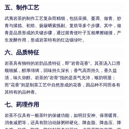
五、制作工艺
武夷岩茶的制作工艺复杂而精细，包括采摘、萎凋、做青、炒
青与揉捻、初焙、扬簸晒索拣剔、复焙等多个步骤。其中，做
青是品质形成的关键步骤，通过摇青使叶子互相摩擦碰撞，产
生发酵作用，形成岩茶特有的红边镶绿叶。
六、品质特征
岩茶具有独特的岩韵品质特征，即“岩骨花香”。其茶汤入口滑
顺细腻，醇厚绵绸，回味持久深长；香气高而持久，香久益
清，味久弥醇。岩茶的“岩骨”指的是茶气充沛，喉韵明显；
而“花香”则是制茶工艺中自然形成的花香，因品种不同而各有
其特有的品种香。
七、药理作用
岩茶不仅具有一般茶叶的保健功能，如明目安神、保胃暖胃、
消食减肥等，还具有防治动脉粥样硬化、降血脂、降血压、降