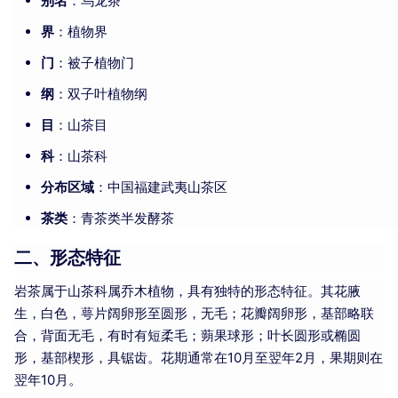
别名
：乌龙茶
界
：植物界
门
：被子植物门
纲
：双子叶植物纲
目
：山茶目
科
：山茶科
分布区域
：中国福建武夷山茶区
茶类
：青茶类半发酵茶
二、形态特征
岩茶属于山茶科属乔木植物，具有独特的形态特征。其花腋
生，白色，萼片阔卵形至圆形，无毛；花瓣阔卵形，基部略联
合，背面无毛，有时有短柔毛；蒴果球形；叶长圆形或椭圆
形，基部楔形，具锯齿。花期通常在10月至翌年2月，果期则在
翌年10月。