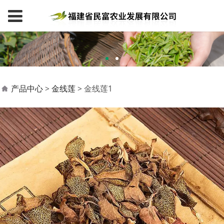
金线莲1
产品中心
>
金线莲
>
金线莲1