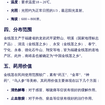
温度
：要求温度18～20℃。
光照
：光照约为正常日照的1/3，最忌阳光直射。
海拔
：600～800米。
四、分布范围
金线莲主产于福建省的龙岩武平梁野山、明溪（国家地理标志
产品）、清流（金线莲之乡）、永安（金线莲之乡）、泰宁、
宁化、永春、德化石牛山、翔安等地，皆为福建金线莲的道地
产区。此外，南靖县也被确定为“中国金线莲之乡”。
五、药用价值
金线莲在民间使用范围较广，素有“药王”、“金草”、“神
药”、“乌人参”等美称。其药用价值主要体现在以下几个方面：
清热解毒
：对于感冒、喉咙痛等症状有很好的缓解作用。
止血散瘀
：对于外伤、瘀血等症状有很好的治疗作用。