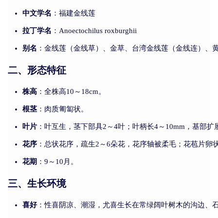
中文学名
：福建金线莲
拉丁学名
：Anoectochilus roxburghii
别名
：金线莲（金线草）、金草、台湾金线莲（金线连）、
二、形态特征
株高
：全株高10～18cm。
根茎
：肉质匍匐状。
叶片
：叶互生，茎下部具2～4叶；叶柄长4～10mm，基部扩
花序
：总状花序，疏生2～6朵花，花序轴被柔毛；花苞片卵状
花期
：9～10月。
三、生长环境
喜好
：性喜阴凉、潮湿，尤喜生长在常绿阔叶树木的沟边、